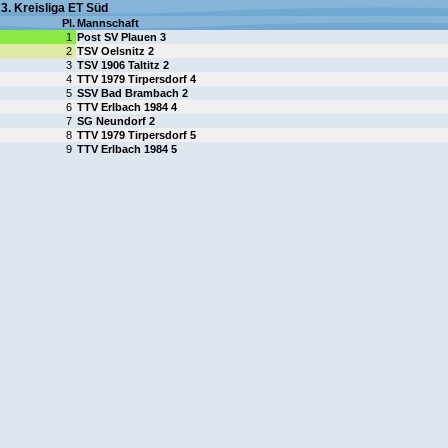
3. Kreisliga ET Süd
Pl.
Mannschaft
1
Post SV Plauen 3
2
TSV Oelsnitz 2
3
TSV 1906 Taltitz 2
4
TTV 1979 Tirpersdorf 4
5
SSV Bad Brambach 2
6
TTV Erlbach 1984 4
7
SG Neundorf 2
8
TTV 1979 Tirpersdorf 5
9
TTV Erlbach 1984 5